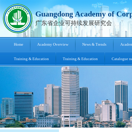
Guangdong Academy of Corpo
广东省企业可持续发展研究会
Home
Academy Overview
News & Trends
Academ
Training & Education
Training & Education
Catalogue ne