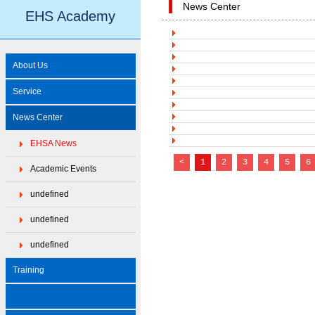
News Center
EHS Academy
About Us
Service
News Center
EHSA News
<
1
2
3
4
5
6
Academic Events
undefined
undefined
undefined
Training