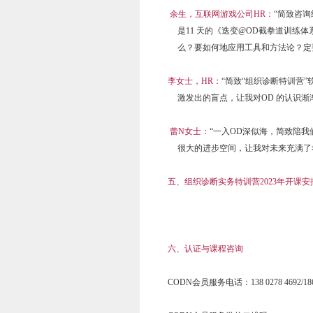
余生，互联网游戏公司HR：
“简致咨
是11 天的《迭变@OD截拳道训
么？要如何地应用工具和方法论？定
李女士，HR：
“简致“组织诊断特训营
激发出的盲点，让我对OD 的认识
蕾N女士：
“一入OD深似海，简致陪我
很大的进步空间，让我对未来充满了
五、组织诊断实务特训营2023年开课安
六、认证与课程咨询
CODN会员服务电话：138 0278 4692/186 